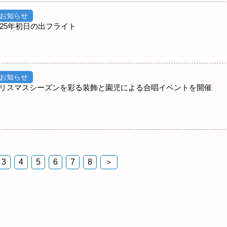
お知らせ
25年初日の出フライト
お知らせ
リスマスシーズンを彩る装飾と園児による合唱イベントを開催
3
4
5
6
7
8
＞