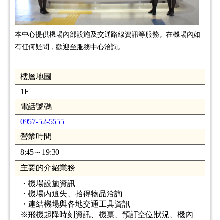
本中心提供機場內部設施及交通路線資訊等服務。在機場內如
有任何疑問，歡迎至服務中心洽詢。
樓層地圖
1F
電話號碼
0957-52-5555
營業時間
8:45～19:30
主要的介紹業務
・機場設施資訊
・機場內遺失、拾得物品洽詢
・連結機場與各地交通工具資訊
※飛機起降時刻資訊、機票、預訂空位狀況、機內