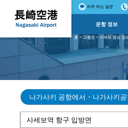
자주 하는 질문
운항 정보
홈
>
교통편
>
사세보 합승 점
나가사키 공항에서・나가사키공
사세보역 항구 입방면