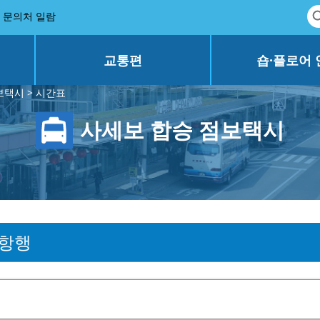
문의처 일람
교통편
숍·플로어 
보택시
> 시간표
사세보 합승 점보택시
항행