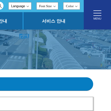
Font Size
Color
toggle
navigatio
MENU
안내
서비스 안내