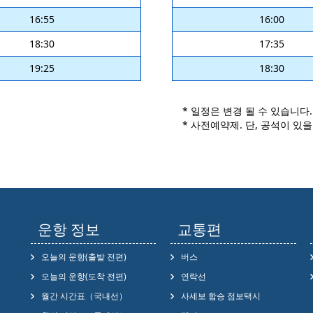
16:55
16:00
18:30
17:35
19:25
18:30
* 일정은 변경 될 수 있습니다.
* 사전예약제. 단, 공석이 있
운항 정보
교통편
오늘의 운항(출발 전편)
버스
오늘의 운항(도착 전편)
연락선
월간 시간표（국내선）
사세보 합승 점보택시