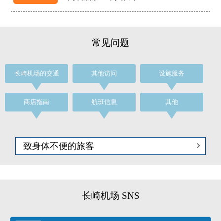
成田
11:30
2
640
大阪（伊
11:35
7A
办理登机手续
常见问题
丹）
784
34
东京
12:00
5
办理登机手续（共享航班）
长崎机场的交通
其他访问
设施服务
2434
商店指南
航班信息
其他
致身体不便的旅客
长崎机场 SNS