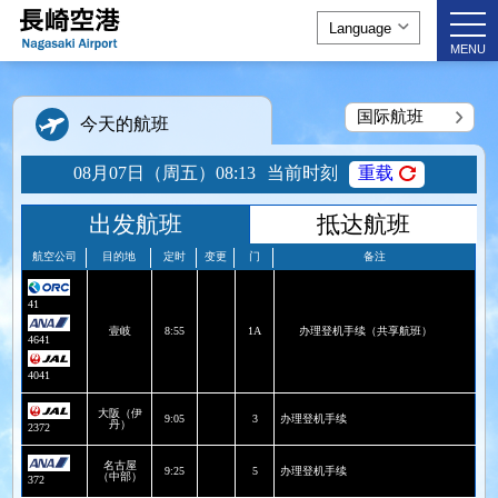
togg
navi
MENU
国际航班
今天的航班
08月07日（周五）08:13
当前时刻
重载
出发航班
抵达航班
航空公司
目的地
定时
变更
门
备注
41
壹岐
8:55
1A
办理登机手续（共享航班）
4641
4041
大阪（伊
9:05
3
办理登机手续
丹）
2372
名古屋
9:25
5
办理登机手续
（中部）
372