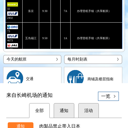
32
东京
9:30
7A
办理登机手续（共享航班）
2432
73
五岛福江
9:50
1A
办理登机手续（共享航班）
4673
4073
今天的航班
每月时刻表
东京
9:55
2
办理登机手续（共享航班）
608
664
东京
10:55
5
办理登机手续（共享航班）
交通
商铺及楼层指南
PAL 3119
来自长崎机场的通知
53
一览
对马
11:00
1A
办理登机手续（共享航班）
4653
全部
通知
活动
4053
神户
11:15
3
办理登机手续
肉製品禁止帯入日本
通知
142