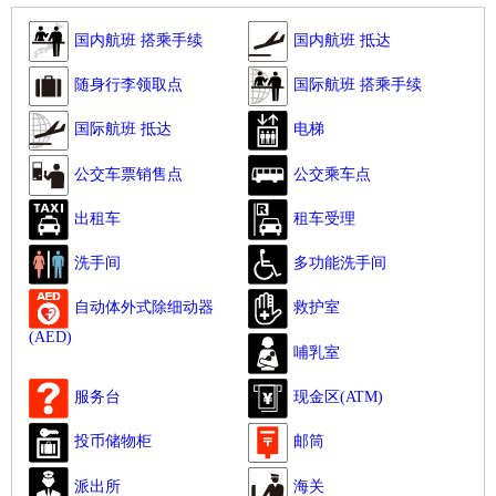
国内航班 搭乘手续
国内航班 抵达
随身行李领取点
国际航班 搭乘手续
国际航班 抵达
电梯
公交车票销售点
公交乘车点
出租车
租车受理
洗手间
多功能洗手间
自动体外式除细动器
救护室
(AED)
哺乳室
现金区(ATM)
服务台
投币储物柜
邮筒
派出所
海关