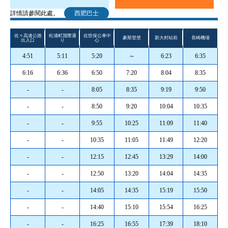
詳情請參閱此處。
西肥巴士
佐々高速公路
松浦町国際通
佐世保公車中
豪斯登堡
新大村站前
長崎機場
出入口
り
心
4:51
5:11
5:20
～
6:23
6:35
6:16
6:36
6:50
7:20
8:04
8:35
-
-
8:05
8:35
9:19
9:50
-
-
8:50
9:20
10:04
10:35
-
-
9:55
10:25
11:09
11:40
-
-
10:35
11:05
11:49
12:20
-
-
12:15
12:45
13:29
14:00
-
-
12:50
13:20
14:04
14:35
-
-
14:05
14:35
15:19
15:50
-
-
14:40
15:10
15:54
16:25
-
-
16:25
16:55
17:39
18:10