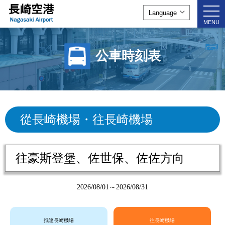
togg
navi
MENU
公車時刻表
從長崎機場・往長崎機場
往豪斯登堡、佐世保、佐佐方向
2026/08/01～2026/08/31
抵達長崎機場
往長崎機場