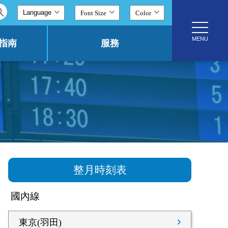
Font Size
Color
toggle
navigatio
MENU
指南
服務
整月時刻表
國內線
東京(羽田)