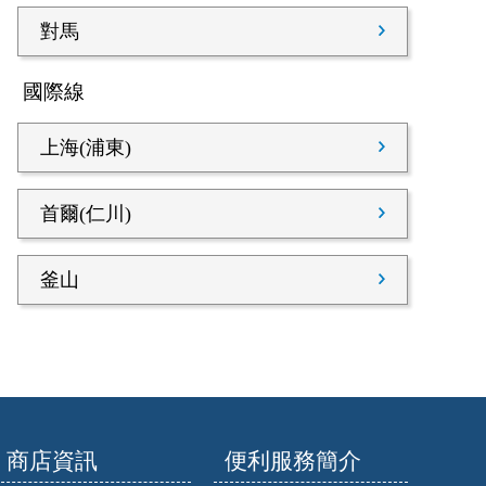
對馬
國際線
上海(浦東)
首爾(仁川)
釜山
商店資訊
便利服務簡介