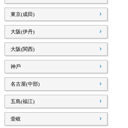
東京(成田)
大阪(伊丹)
大阪(関西)
神戶
名古屋(中部)
五島(福江)
壹岐