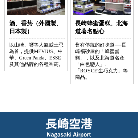
酒、香菸（外國製、
長崎蜂蜜蛋糕、北海
日本製）
道著名點心
以山崎、響等人氣威士忌
售有傳統的好味道──長
為首，提供MEVIUS、中
崎福砂屋的「蜂蜜蛋
華、Green Panda、ESSE
糕」，以及北海道名產
及其他品牌的各種香菸。
「白色戀人」、
「ROYCE'生巧克力」等
商品。