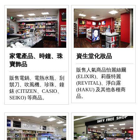
家電產品、時鐘、珠
資生堂化妝品
寶飾品
販售人氣商品怡麗絲爾
(ELIXIR)、莉薇特麗
販售電鍋、電熱水瓶、刮
(REVITAL)、淨白露
鬍刀、吹風機、珍珠、鐘
(HAKU) 及其他各種商
錶 (CITIZEN、CASIO、
品。
SEIKO) 等商品。