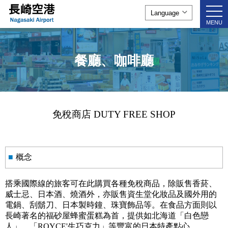
togg
navi
MENU
餐廳、咖啡廳
免稅商店 DUTY FREE SHOP
■
概念
搭乘國際線的旅客可在此購買各種免稅商品，除販售香菸、
威士忌、日本酒、燒酒外，亦販售資生堂化妝品及國外用的
電鍋、刮鬍刀、日本製時鐘、珠寶飾品等。在食品方面則以
長崎著名的福砂屋蜂蜜蛋糕為首，提供如北海道「白色戀
人」、「ROYCE'生巧克力」等豐富的日本特產點心。