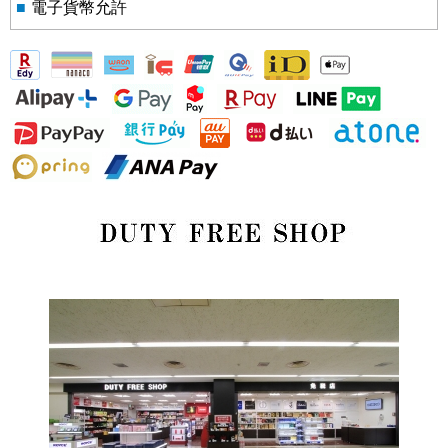
■
電子貨幣允許