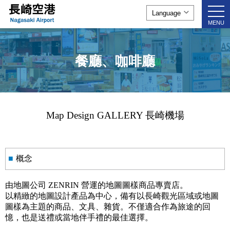
togg
navi
MENU
餐廳、咖啡廳
Map Design GALLERY 長崎機場
■
概念
由地圖公司 ZENRIN 營運的地圖圖樣商品專賣店。
以精緻的地圖設計產品為中心，備有以長崎觀光區域或地圖
圖樣為主題的商品、文具、雜貨。不僅適合作為旅途的回
憶，也是送禮或當地伴手禮的最佳選擇。