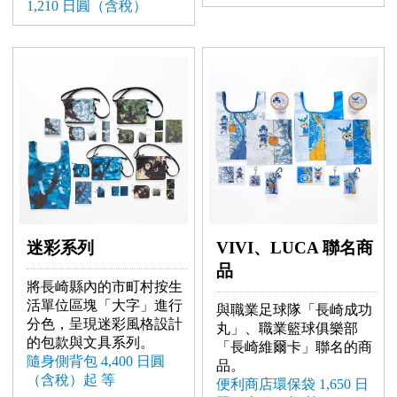
1,210 日圓（含稅）
迷彩系列
VIVI、LUCA 聯名商
品
將長崎縣內的市町村按生
活單位區塊「大字」進行
與職業足球隊「長崎成功
分色，呈現迷彩風格設計
丸」、職業籃球俱樂部
的包款與文具系列。
「長崎維爾卡」聯名的商
隨身側背包 4,400 日圓
品。
（含稅）起 等
便利商店環保袋 1,650 日