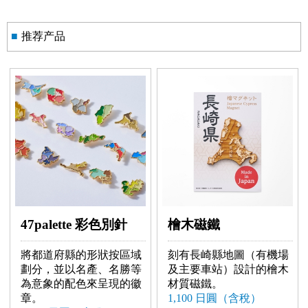
■
推荐产品
47palette 彩色別針
檜木磁鐵
將都道府縣的形狀按區域
刻有長崎縣地圖（有機場
劃分，並以名產、名勝等
及主要車站）設計的檜木
為意象的配色來呈現的徽
材質磁鐵。
章。
1,100 日圓（含稅）