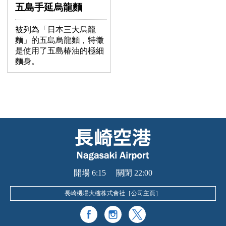
五島手延烏龍麵
被列為「日本三大烏龍
麵」的五島烏龍麵，特徵
是使用了五島椿油的極細
麵身。
開場 6:15 關閉 22:00
長崎機場大樓株式會社［
公司主頁
］