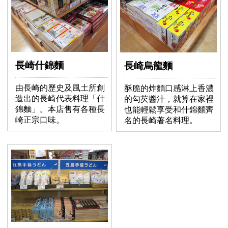
長崎什錦麵
長崎烏龍麵
由長崎的歷史及風土所創
酥脆的炸麵口感淋上香濃
造出的長崎代表料理「什
的勾芡醬汁，就算在家裡
錦麵」。本店售有各種長
也能輕鬆享受和什錦麵齊
崎正宗口味。
名的長崎著名料理。