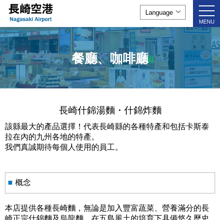
togg
navi
MENU
餐廳、咖啡廳
長崎什錦湯麵・什錦炸麵
該縣最大的產品選擇！代表長崎縣的各種特產和包括卡斯泰
拉在內的九州各地的特產。
我們真誠期待每個人使用的員工。
■
概念
本店提供各種長崎麵，無論是加入豐富蔬菜、營養滿分的長
崎正宗什錦麵及烏龍麵、在五島風土的培育下具備悠久歷史