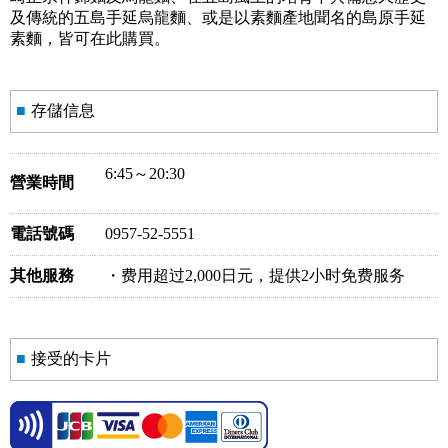
及傳統的五島手延烏龍麵、或是以素麵產地聞名的島原手延
素麵，皆可在此購買。
■
存儲信息
6:45～20:30
營業時間
電話號碼
0957-52-5551
其他服務
・费用超过2,000日元，提供2小时免费服务
■
接受的卡片