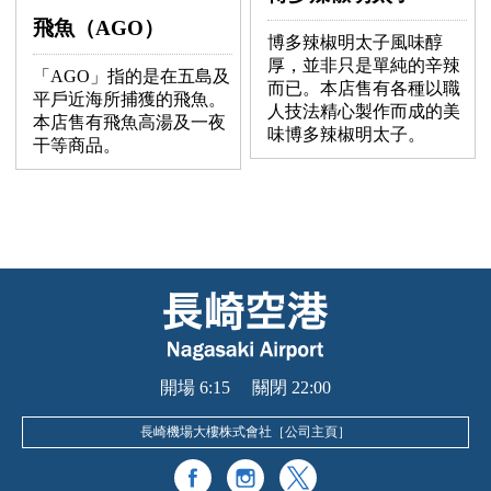
飛魚（AGO）
博多辣椒明太子風味醇
厚，並非只是單純的辛辣
「AGO」指的是在五島及
而已。本店售有各種以職
平戶近海所捕獲的飛魚。
人技法精心製作而成的美
本店售有飛魚高湯及一夜
味博多辣椒明太子。
干等商品。
開場 6:15 關閉 22:00
長崎機場大樓株式會社［
公司主頁
］