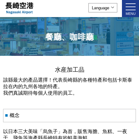
togg
navi
MENU
餐廳、咖啡廳
水産加工品
該縣最大的產品選擇！代表長崎縣的各種特產和包括卡斯泰
拉在內的九州各地的特產。
我們真誠期待每個人使用的員工。
■
概念
以日本三大美味「烏魚子」為首，販售海膽、魚糕、一夜
干、飛魚等海產縣長崎特有的鮮美海鮮。