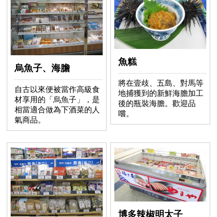
魚糕
烏魚子、海膽
將在壹歧、五島、對馬等
自古以來便被當作高級食
地捕獲到的新鮮海膽加工
材享用的「烏魚子」，是
後的瓶裝海膽。歡迎品
相當適合做為下酒菜的人
嚐。
氣商品。
博多辣椒明太子