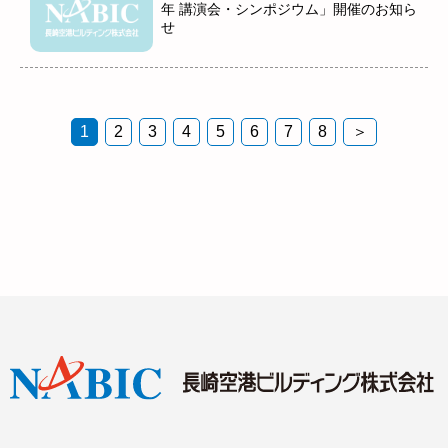
年 講演会・シンポジウム」開催のお知ら
せ
1
2
3
4
5
6
7
8
＞