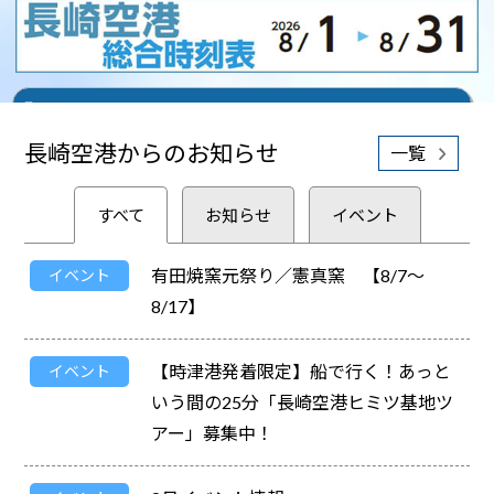
4673
五島福江
9:50
1A
共同運航便
4073
608
東京（羽田）
9:55
2
共同運航便
664
東京（羽田）
10:55
5
共同運航便
PAL 3119
オンラインショップ
長崎空港からのお知らせ
一覧
すべて
お知らせ
イベント
有田焼窯元祭り／憲真窯 【8/7～
イベント
8/17】
【時津港発着限定】船で行く！あっと
イベント
いう間の25分「長崎空港ヒミツ基地ツ
アー」募集中！