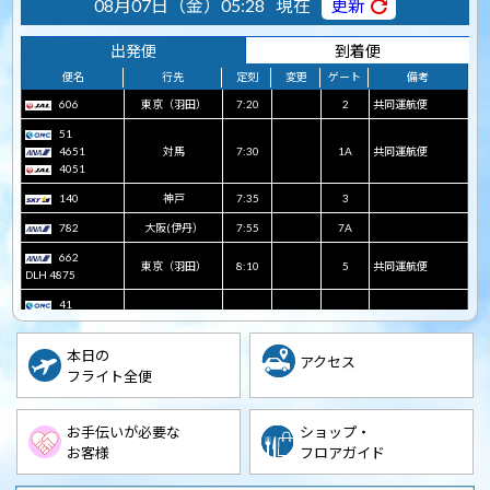
08月07日（金）05:28
現在
更新
出発便
到着便
便名
行先
定刻
変更
ゲート
備考
606
東京（羽田）
7:20
2
共同運航便
51
4651
対馬
7:30
1A
共同運航便
4051
140
神戸
7:35
3
782
大阪(伊丹）
7:55
7A
662
東京（羽田）
8:10
5
共同運航便
DLH 4875
41
4641
壱岐
8:55
1A
共同運航便
4041
本日の
アクセス
2372
大阪(伊丹）
9:05
3
フライト全便
372
名古屋（中部）
9:25
5
32
お手伝いが必要な
ショップ・
東京（羽田）
9:30
7A
共同運航便
2432
お客様
フロアガイド
73