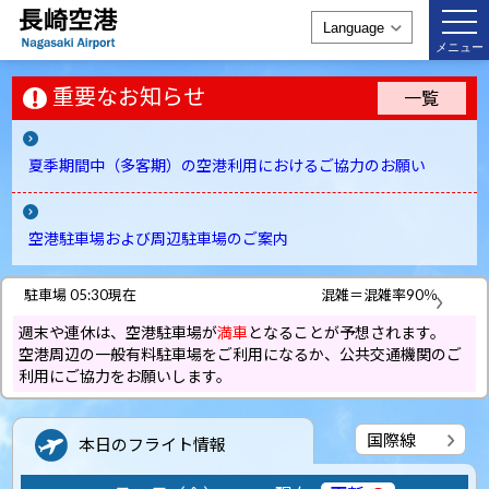
togg
navi
メニュー
重要なお知らせ
一覧
夏季期間中（多客期）の空港利用におけるご協力のお願い
空港駐車場および周辺駐車場のご案内
駐車場 05:30現在
混雑＝混雑率90％
週末や連休は、空港駐車場が
満車
となることが予想されます。
空港周辺の一般有料駐車場をご利用になるか、公共交通機関のご
利用にご協力をお願いします。
国際線
本日のフライト情報