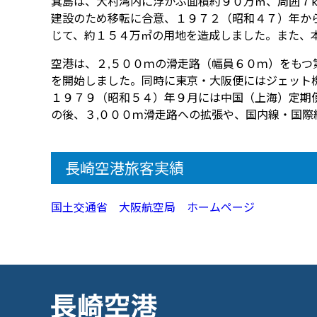
箕島は、大村湾内に浮かぶ面積約９０万㎡、周囲７
建設のため移転に合意、１９７２（昭和４７）年か
じて、約１５４万㎡の用地を造成しました。また、
空港は、２,５００ｍの滑走路（幅員６０ｍ）をも
を開始しました。同時に東京・大阪便にはジェット
１９７９（昭和５４）年９月には中国（上海）定期
の後、３,０００ｍ滑走路への拡張や、国内線・国際
長崎空港旅客実績
国土交通省 大阪航空局 ホームページ