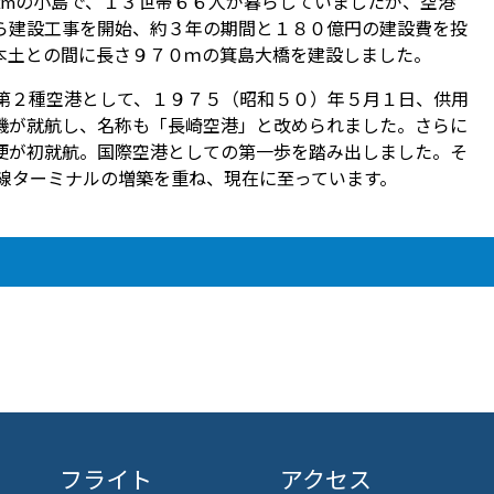
kmの小島で、１３世帯６６人が暮らしていましたが、空港
ら建設工事を開始、約３年の期間と１８０億円の建設費を投
本土との間に長さ９７０ｍの箕島大橋を建設しました。
つ第２種空港として、１９７５（昭和５０）年５月１日、供用
機が就航し、名称も「長崎空港」と改められました。さらに
便が初就航。国際空港としての第一歩を踏み出しました。そ
線ターミナルの増築を重ね、現在に至っています。
フライト
アクセス