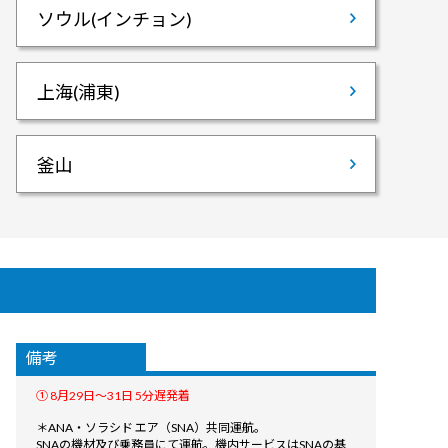
ソウル(インチョン)
上海(浦東)
釜山
備考
① 8月29日〜31日 5分遅発着
＊ANA・ソラシド エア（SNA）共同運航。
SNAの機材及び乗務員にて運航。機内サービスはSNAの基