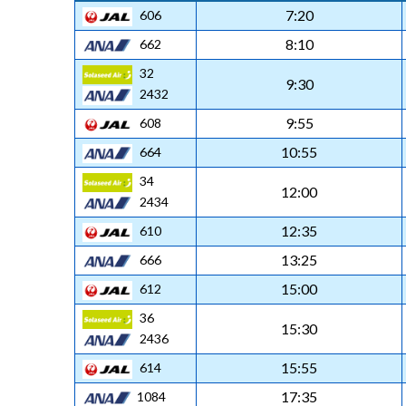
7:20
606
8:10
662
32
9:30
2432
9:55
608
10:55
664
34
12:00
2434
12:35
610
13:25
666
15:00
612
36
15:30
2436
15:55
614
17:35
1084