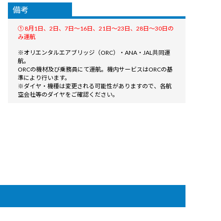
備考
① 8月1日、2日、7日〜16日、21日〜23日、28日〜30日の
み運航
※オリエンタルエアブリッジ（ORC）・ANA・JAL共同運
航。
ORCの機材及び乗務員にて運航。機内サービスはORCの基
準により行います。
※ダイヤ・機種は変更される可能性がありますので、各航
空会社等のダイヤをご確認ください。