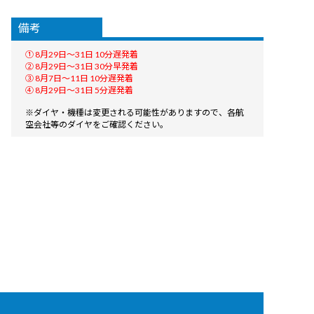
備考
① 8月29日〜31日 10分遅発着
② 8月29日〜31日 30分早発着
③ 8月7日〜11日 10分遅発着
④ 8月29日〜31日 5分遅発着
※ダイヤ・機種は変更される可能性がありますので、各航
空会社等のダイヤをご確認ください。