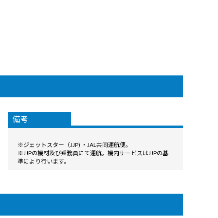
備考
※ジェットスター（JJP) ・JAL共同運航便。
※JJPの機材及び乗務員にて運航。機内サービスはJJPの基
準により行います。