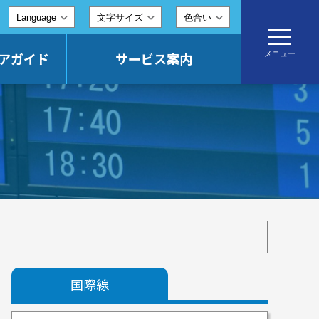
文字サイズ
色合い
toggle
navigatio
メニュー
アガイド
サービス案内
国際線