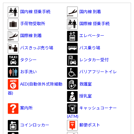
国内線 搭乗手続
国内線 到着
手荷物受取所
国際線 搭乗手続
国際線 到着
エレベーター
バスきっぷ売り場
バス乗り場
タクシー
レンタカー受付
お手洗い
バリアフリートイレ
救護室
AED(自動体外式除細動
器)
授乳室
案内所
キャッシュコーナー
(ATM)
コインロッカー
郵便ポスト