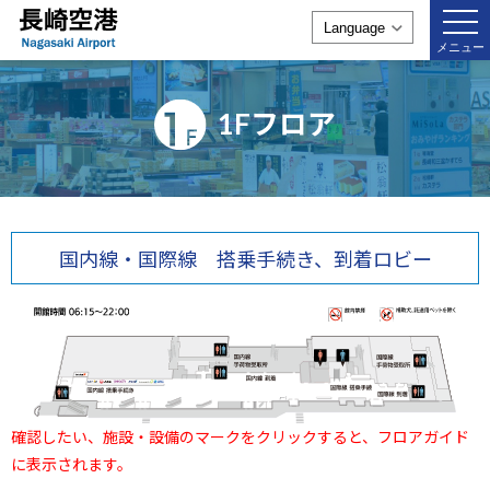
togg
navi
メニュー
1Fフロア
国内線・国際線 搭乗手続き、到着ロビー
確認したい、施設・設備のマークをクリックすると、フロアガイド
に表示されます。