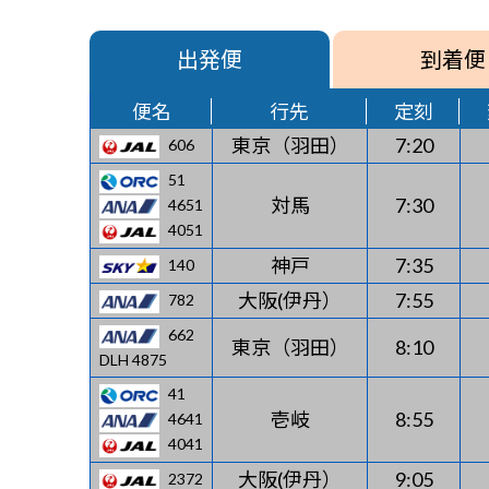
出発便
到着便
便名
行先
定刻
東京（羽田）
7:20
606
51
対馬
7:30
4651
4051
神戸
7:35
140
大阪(伊丹）
7:55
782
662
東京（羽田）
8:10
DLH 4875
41
壱岐
8:55
4641
4041
大阪(伊丹）
9:05
2372