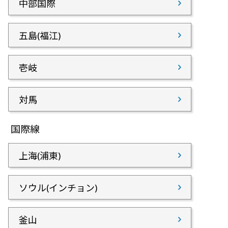
中部国際
五島(福江)
壱岐
対馬
国際線
上海(浦東)
ソウル(インチョン)
釜山