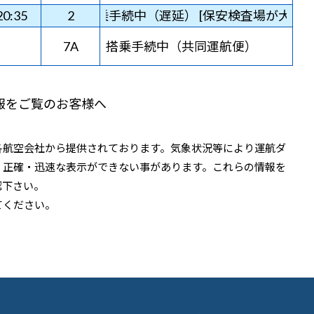
20:35
搭乗手続中（遅延） [保安検査場が大変混雑
2
7A
搭乗手続中（共同運航便）
報をご覧のお客様へ
各航空会社から提供されております。気象状況等により運航ダ
、正確・迅速な表示ができない事があります。これらの情報を
認下さい。
てください。