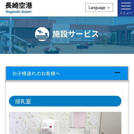
togg
navi
メニュー
施設サービス
お子様連れのお客様へ
授乳室