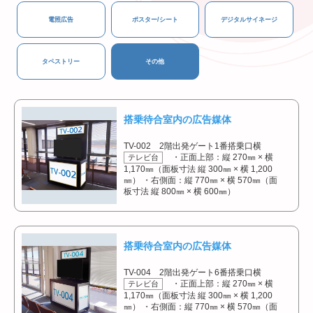
電照広告
ポスター/シート
デジタルサイネージ
タペストリー
その他
搭乗待合室内の広告媒体
TV-002 2階出発ゲート1番搭乗口横
・正面上部：縦 270㎜ × 横
テレビ台
1,170㎜（面板寸法 縦 300㎜ × 横 1,200
㎜） ・右側面：縦 770㎜ × 横 570㎜（面
板寸法 縦 800㎜ × 横 600㎜）
搭乗待合室内の広告媒体
TV-004 2階出発ゲート6番搭乗口横
・正面上部：縦 270㎜ × 横
テレビ台
1,170㎜（面板寸法 縦 300㎜ × 横 1,200
㎜） ・右側面：縦 770㎜ × 横 570㎜（面