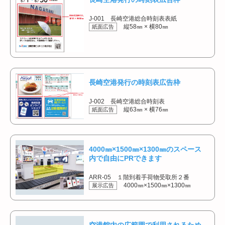
J-001 長崎空港総合時刻表表紙
縦58㎜ × 横80㎜
紙面広告
長崎空港発行の時刻表広告枠
J-002 長崎空港総合時刻表
縦63㎜ × 横76㎜
紙面広告
4000㎜×1500㎜×1300㎜のスペース
内で自由にPRできます
ARR-05 １階到着手荷物受取所２番
4000㎜×1500㎜×1300㎜
展示広告