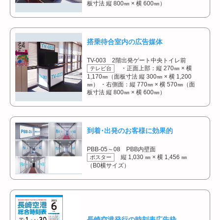
板寸法 縦 800㎜ × 横 600㎜）
搭乗待合室内の広告媒体
TV-003 2階出発ゲート中央トイレ前
・正面上部：縦 270㎜ × 横
テレビ台
1,170㎜（面板寸法 縦 300㎜ × 横 1,200
㎜） ・右側面：縦 770㎜ × 横 570㎜（面
板寸法 縦 800㎜ × 横 600㎜）
到着･出発のお客様に効果的
PBB-05～08 PBB内壁面
縦 1,030 ㎜ × 横 1,456 ㎜
ポスター
（B0横サイズ）
長崎空港発行の時刻表広告枠