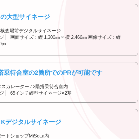
前の大型サイネージ
階保安検査場前デジタルサイネージ
ジ
画面サイズ：縦 1,300㎜ × 横 2,466㎜ 画像サイズ：縦
0px
搭乗待合室の2箇所でのPRが可能です
エスカレーター / 2階搭乗待合室内
ジ
65インチ縦型サイネージ×2基
４Kデジタルサイネージ
ポートショップMiSoLa内