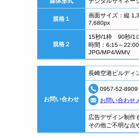
媒体形式
デジタルサイネー
画面サイズ：縦 1,30
規格１
7,680px
15秒/1枠 90秒
規格２
時間：6:15～22
JPG/MP4/WMV
長崎空港ビルディ
0957-52-8
お問い合わせ
お問い合わせ
広告デザイン制作
その他ご不明な点