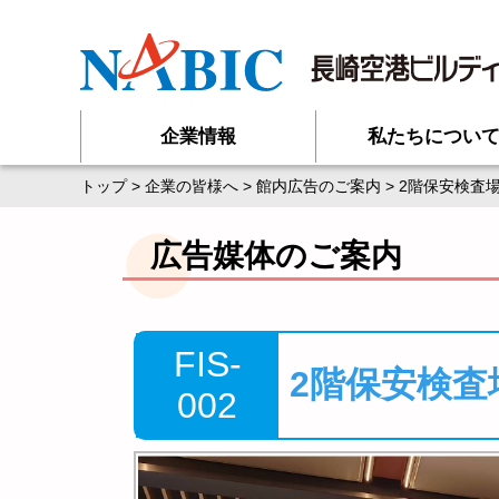
企業情報
私たちについ
トップ
>
企業の皆様へ
>
館内広告のご案内
> 2階保安検査
広告媒体のご案内
FIS-
2階保安検
002