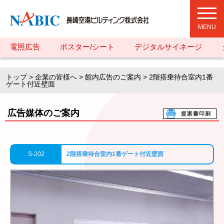
toggl
navig
電照広告
ポスター/シート
デジタルサイネージ
トップ
>
企業の皆様へ
>
館内広告のご案内
> 2階搭乗待合室内1番
ゲート付近壁面
広告媒体のご案内
提案書印刷
S-202
2階搭乗待合室内1番ゲート付近壁面