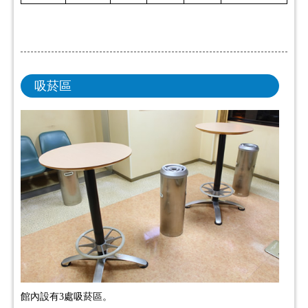
吸菸區
館內設有3處吸菸區。