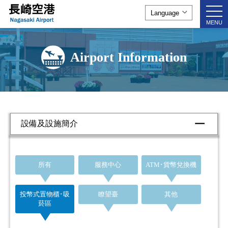
togg
navi
MENU
Airport Information
設備及設施簡介
所有
服務中心
ATM･貨幣兌換機
投幣式置物櫃･吸
瞭望臺
其他
菸區