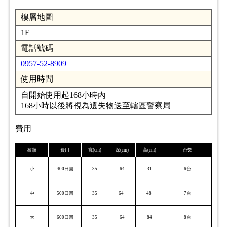
樓層地圖
1F
電話號碼
0957-52-8909
使用時間
自開始使用起168小時內
168小時以後將視為遺失物送至轄區警察局
費用
種類
費用
寬(cm)
深(cm)
高(cm)
台数
小
400日圓
35
64
31
6台
中
500日圓
35
64
48
7台
大
600日圓
35
64
84
8台