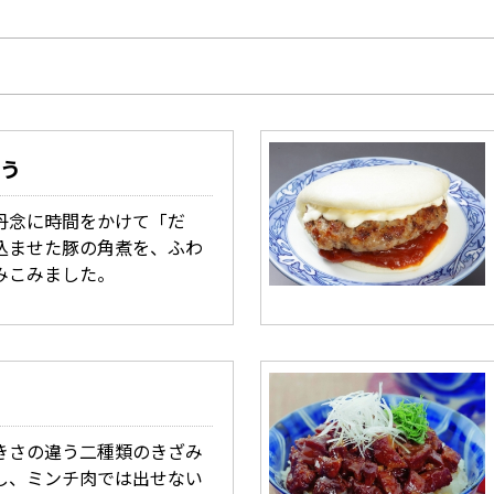
う
丹念に時間をかけて「だ
込ませた豚の角煮を、ふわ
みこみました。
きさの違う二種類のきざみ
し、ミンチ肉では出せない