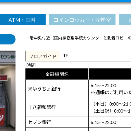
ATM・両替
コインロッカー・喫煙室
一階中央付近（国内線搭乗手続カウンターと到着ロビー
1F
フロアガイド
時間
金融機関名
6:15～22:00
※ゆうちょ銀行
※通帳はご利用い
（平日）8:00～21:
十八親和銀行
（土日祝）8:00～19
セブン銀行
6:15～22:00